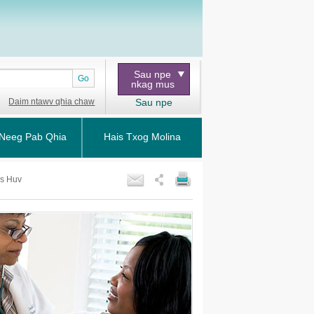
Sau npe
Go
nkag mus
Daim ntawv qhia chaw
Sau npe
Neeg Pab Qhia
Hais Txog Molina
us Huv