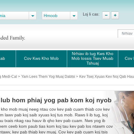
Loj li cas:
nia
Hmoob
Nrhiav ib tug Kws Kho
uab
Cov Kws Kho Mob
Mob lossis Tsev Muab
Cov 
Tshuaj
g Medi-Cal
>
Yam Lees Them Yog Muaj Dabtsi
>
Kev Tswj Xyuas Kev Noj Qab Ha
 lub hom phiaj yog pab kom koj nyob
 kho mob muaj neeg ntau cov kev pab cuam thiab cov kev
m lawv pab koj saib xyuas koj tus mob. Raws li ib tug, koj
au txais nkag rau hauv ib qho kev pab cuam. Nws yog ib
eem ceeb kom paub tias kom koj tau kev pab los ntawm cov
ntawv, kev pab thiab kev muaj. Cov kev pab cuam koj tsis