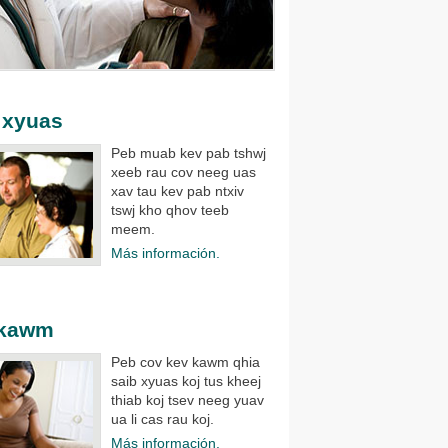
 xyuas
Peb muab kev pab tshwj
xeeb rau cov neeg uas
xav tau kev pab ntxiv
tswj kho qhov teeb
meem.
Más información.
 kawm
Peb cov kev kawm qhia
saib xyuas koj tus kheej
thiab koj tsev neeg yuav
ua li cas rau koj.​
Más información.