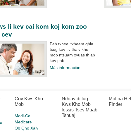
s li kev cai kom koj kom zoo
 cev
Peb txheej txheem qhia
txog kev tiv thaiv kho
mob ntsuam xyuas thiab
kev pab.​
Más información.
b
Cov Kws Kho
Nrhiav ib tug
Molina He
Mob
Kws Kho Mob
Finder
lossis Tsev Muab
Tshuaj
Medi-Cal
Medicare
a -
Ob Qho Xaiv