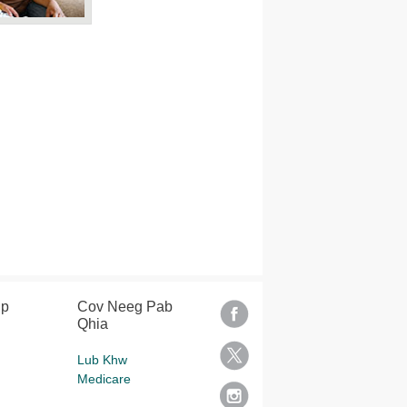
lp
Cov Neeg Pab
Qhia
Lub Khw
Medicare