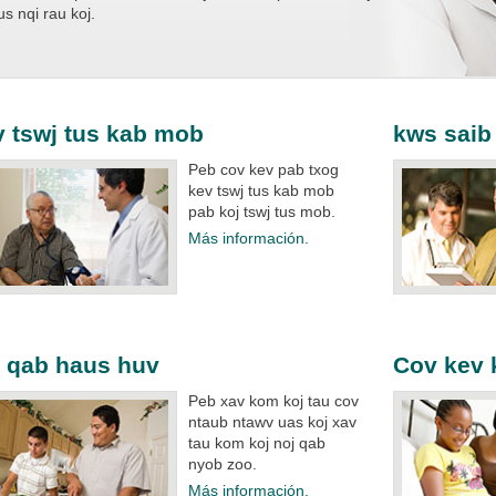
us nqi rau koj.
 tswj tus kab mob
kws saib
Peb cov kev pab txog
kev tswj tus kab mob
pab koj tswj tus mob.​
Más información.
 qab haus huv
Cov kev
Peb xav kom koj tau cov
ntaub ntawv uas koj xav
tau kom koj noj qab
nyob zoo.​
Más información.