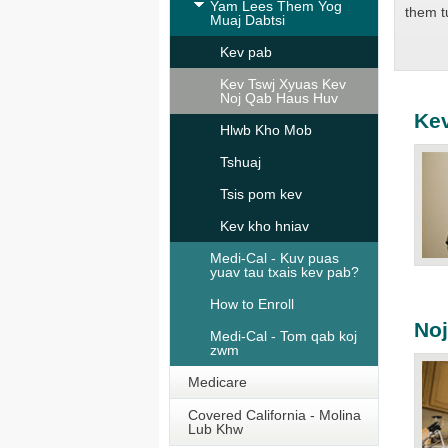
Yam Lees Them Yog
them t
Muaj Dabtsi
Kev pab
Kev Tswj Xyuas Kev
Noj Qab Haus Huv
Kev
Hlwb Kho Mob
Tshuaj
Tsis pom kev
Kev kho hniav
Medi-Cal - Kuv puas
yuav tau txais kev pab?
How to Enroll
Noj
Medi-Cal - Tom qab koj
zwm
Medicare
Covered California - Molina
Lub Khw