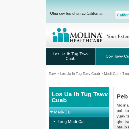
Qhia cov lus qhia rau California
Califor
Los Ua Ib Tug Tswv
Cov Tswv C
Cuab
Tsev
>
Los Ua Ib Tug Tswv Cuab
>
Medi-Cal
>
Txo
Los Ua Ib Tug Tswv
Peb
Cuab
Molina
pab ko
Medi-Cal
yuav t
Txog Medi-Cal
qho ts
ntaub 