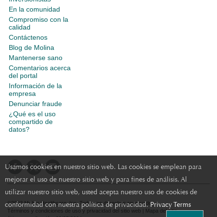
En la comunidad
Compromiso con la
calidad
Contáctenos
Blog de Molina
Mantenerse sano
Comentarios acerca
del portal
Información de la
empresa
Denunciar fraude
¿Qué es el uso
compartido de
datos?
Usamos cookies en nuestro sitio web. Las cookies se emplean para
mejorar el uso de nuestro sitio web y para fines de análisis. Al
utilizar nuestro sitio web, usted acepta nuestro uso de cookies de
conformidad con nuestra política de privacidad.
©2023 Molina Healthcare, Inc. Todos los derechos reservados.
Privacy Terms
Términos y condiciones de uso y privacidad del sitio web
|
Mapa del sitio