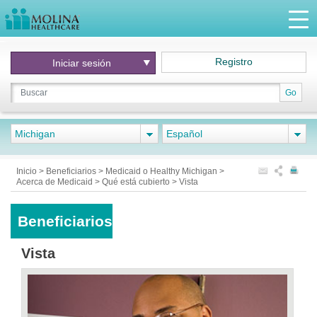
Registro
Iniciar
sesión
Go
Michigan
Español
Inicio
>
Beneficiarios
>
Medicaid o Healthy Michigan
>
Acerca de Medicaid
>
Qué está cubierto
>
Vista
Beneficiarios
Vista