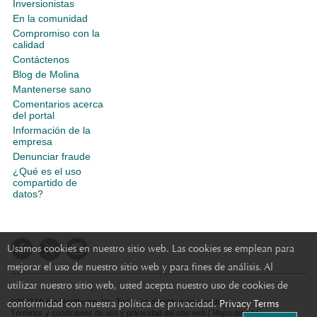
Inversionistas
En la comunidad
Compromiso con la
calidad
Contáctenos
Blog de Molina
Mantenerse sano
Comentarios acerca
del portal
Información de la
empresa
Denunciar fraude
¿Qué es el uso
compartido de
datos?
Usamos cookies en nuestro sitio web. Las cookies se emplean para
mejorar el uso de nuestro sitio web y para fines de análisis. Al
utilizar nuestro sitio web, usted acepta nuestro uso de cookies de
conformidad con nuestra política de privacidad.
Privacy Terms
©2023 Molina Healthcare, Inc. Todos los derechos reservados.
Términos y condiciones de uso y privacidad del sitio web
|
Mapa del sitio