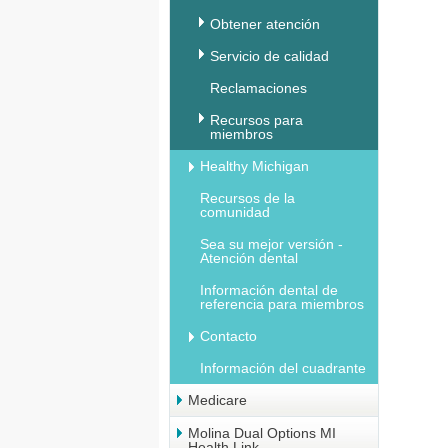
Obtener atención
Servicio de calidad
Reclamaciones
Recursos para
miembros
Healthy Michigan
Recursos de la
comunidad
Sea su mejor versión -
Atención dental
Información dental de
referencia para miembros
Contacto
Información del cuadrante
Medicare
Molina Dual Options MI
Health Link