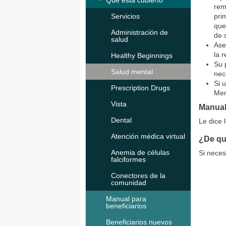
Qué está cubierto
rem
Servicios
pri
que
Administración de
de 
salud
Ase
la r
Healthy Beginnings
Su 
Salud mental
nec
Si 
Prescription Drugs
Men
Vista
Manual
Dental
Le dice 
Atención médica virtual
¿De qu
Anemia de células
Si nece
falciformes
Conectores de la
comunidad
Manual para
beneficiarios
Beneficiarios nuevos