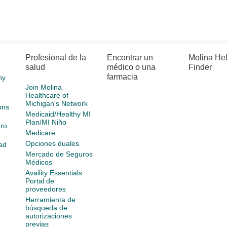
Profesional de la
Encontrar un
Molina He
salud
médico o una
Finder
farmacia
hy
Join Molina
Healthcare of
Michigan's Network
ons
Medicaid/Healthy MI
Plan/MI Niño
ro
Medicare
Opciones duales
ad
Mercado de Seguros
Médicos
Availity Essentials
Portal de
proveedores
Herramienta de
búsqueda de
autorizaciones
previas