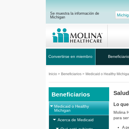
Se muestra la información de
Michi
Michigan
Convertirse en miembro
Beneficiari
Inicio
>
Beneficiarios
>
Medicaid o Healthy Michig
Salud
Beneficiarios
Lo que
Medicaid o Healthy
Michigan
Molina H
para ser
Acerca de Medicaid
A p