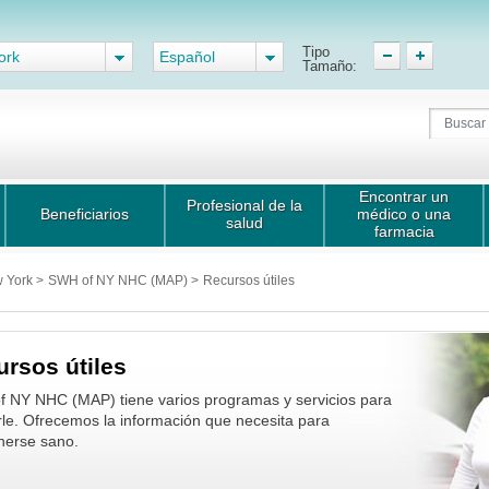
Tipo
ork
Español
Tamaño:
Encontrar un
Profesional de la
Beneficiarios
médico o una
salud
farmacia
w York
>
SWH of NY NHC (MAP)
>
Recursos útiles
rsos útiles
 NY NHC (MAP) tiene varios programas y servicios para
rle. Ofrecemos la información que necesita para
nerse sano.