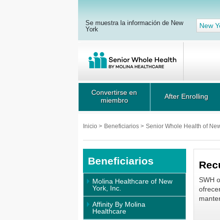
Se muestra la información de New
New Y
York
Convertirse en
After Enrolling
miembro
Inicio
>
Beneficiarios
>
Senior Whole Health of Ne
Beneficiarios
Recu
SWH of
Molina Healthcare of New
York, Inc.
ofrece
mante
Affinity By Molina
Healthcare