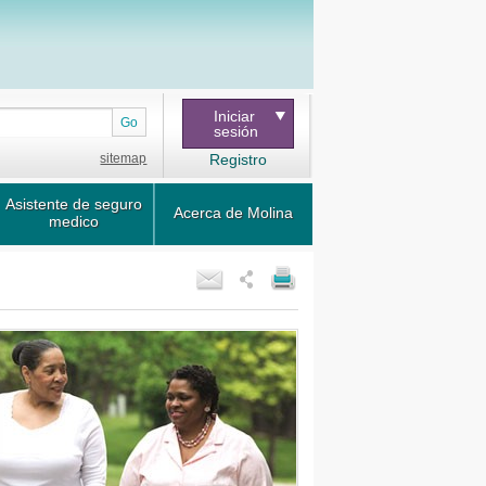
Iniciar
Go
sesión
sitemap
Registro
Asistente de seguro
Acerca de Molina
medico