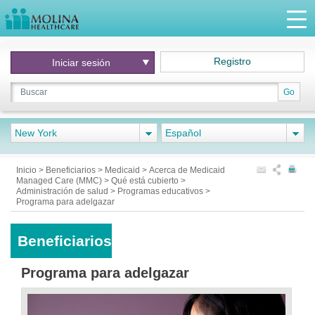
Registro
Iniciar
sesión
Go
New York
Español
Inicio
>
Beneficiarios
>
Medicaid
>
Acerca de Medicaid
Managed Care (MMC)
>
Qué está cubierto
>
Administración de salud
>
Programas educativos
>
Programa para adelgazar
Beneficiarios
Programa para adelgazar