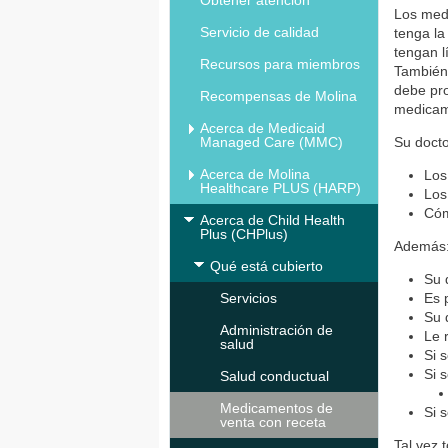
Obtener atención
Los med
Servicio de calidad
tenga l
tengan l
Recursos para miembros
También 
debe pr
Recompensas de Molina
medicame
Acerca de Medicaid
Managed Care (MMC)
Su doct
Acerca de Molina
Los
Healthcare PLUS (HARP)
Los
Cóm
Acerca de Child Health
Plus (CHPlus)
Además
Qué está cubierto
Su 
Servicios
Es 
Su 
Administración de
Le 
salud
Si 
Si 
Salud conductual
Medicamentos de
Si 
venta con receta
Tal vez 