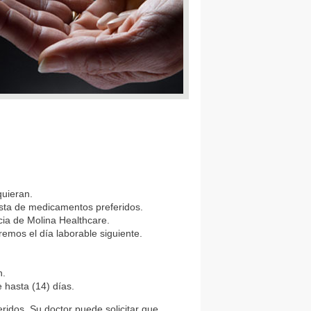
quieran.
ista de medicamentos preferidos.
cia de Molina Healthcare.
emos el día laborable siguiente.
n.
 hasta (14) días.
ridos. Su doctor puede solicitar que