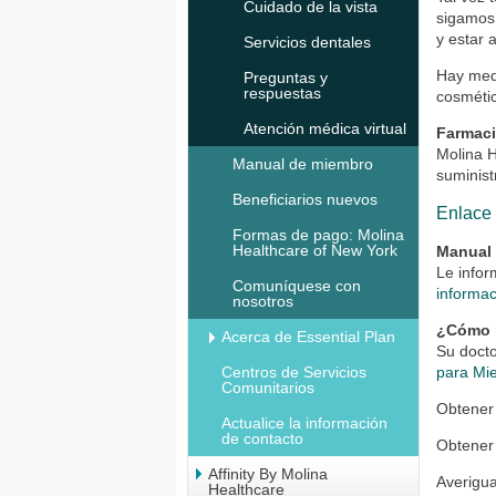
Cuidado de la vista
sigamos 
y estar 
Servicios dentales
Hay med
Preguntas y
respuestas
cosméti
Atención médica virtual
Farmaci
Molina 
Manual de miembro
suminist
Beneficiarios nuevos
Enlace
Formas de pago: Molina
Healthcare of New York
Manual
Le infor
Comuníquese con
informa
nosotros
¿Cómo r
Acerca de Essential Plan
Su doct
Centros de Servicios
para Mi
Comunitarios
Obtener
Actualice la información
de contacto
Obtener
Affinity By Molina
Averigua
Healthcare