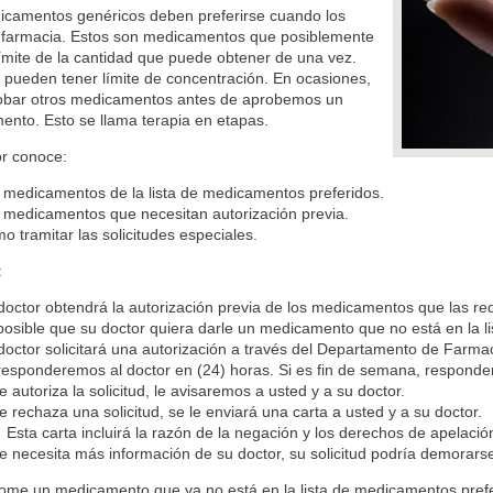
icamentos genéricos deben preferirse cuando los
a farmacia. Estos son medicamentos que posiblemente
ímite de la cantidad que puede obtener de una vez.
pueden tener límite de concentración. En ocasiones,
obar otros medicamentos antes de aprobemos un
nto. Esto se llama terapia en etapas.
or conoce:
 medicamentos de la lista de medicamentos preferidos.
 medicamentos que necesitan autorización previa.
o tramitar las solicitudes especiales.
:
doctor obtendrá la autorización previa de los medicamentos que las re
posible que su doctor quiera darle un medicamento que no está en la l
doctor solicitará una autorización a través del Departamento de Farma
responderemos al doctor en (24) horas. Si es fin de semana, responder
se autoriza la solicitud, le avisaremos a usted y a su doctor.
se rechaza una solicitud, se le enviará una carta a usted y a su doctor.
Esta carta incluirá la razón de la negación y los derechos de apelació
se necesita más información de su doctor, su solicitud podría demorarse
tome un medicamento que ya no está en la lista de medicamentos prefe