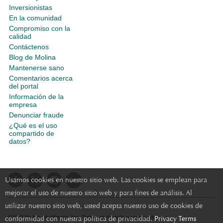
Inversionistas
En la comunidad
Compromiso con la
calidad
Contáctenos
Blog de Molina
Mantenerse sano
Comentarios acerca
del portal
Información de la
empresa
Denunciar fraude
¿Qué es el uso
compartido de
datos?
Usamos cookies en nuestro sitio web. Las cookies se emplean para
mejorar el uso de nuestro sitio web y para fines de análisis. Al
utilizar nuestro sitio web, usted acepta nuestro uso de cookies de
conformidad con nuestra política de privacidad.
Privacy Terms
©2023 Molina Healthcare, Inc. Todos los derechos reservados.