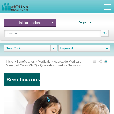
Registro
Iniciar
sesión
Go
New York
Español
Inicio
>
Beneficiarios
>
Medicaid
>
Acerca de Medicaid
Managed Care (MMC)
>
Qué está cubierto
>
Servicios
Beneficiarios