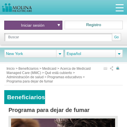
Registro
Iniciar
sesión
Go
New York
Español
Inicio
>
Beneficiarios
>
Medicaid
>
Acerca de Medicaid
Managed Care (MMC)
>
Qué está cubierto
>
Administración de salud
>
Programas educativos
>
Programa para dejar de fumar
Beneficiarios
Programa para dejar de fumar