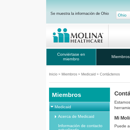
Se muestra la información de Ohio
Ohio
Conviértase en
Miembros
miembro
Inicio
>
Miembros
>
Medicaid
>
Contáctenos
Cont
Miembros
Estamos
Medicaid
herramie
Acerca de Medicaid
Mi Mol
Información de contacto
Puede ad
actualizada