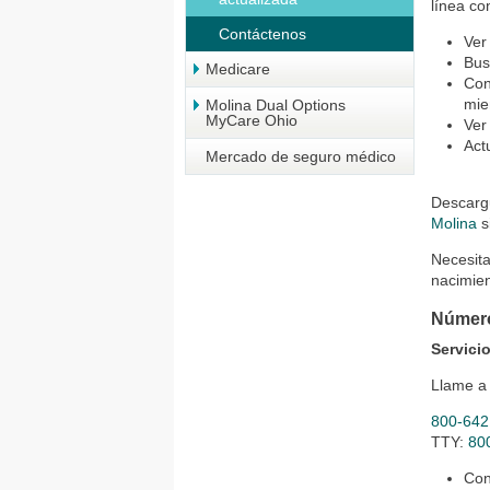
línea co
Contáctenos
Ver
Bus
Medicare
Con
mi
Molina Dual Options
MyCare Ohio
Ver
Act
Mercado de seguro médico
Descargu
Molina
s
Necesita
nacimien
Número
Servici
Llame a 
800-642
TTY:
80
Con