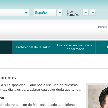
Tipo
Español
Tamaño:
Encontrar un médico o
Profesional de la salud
una farmacia
áctenos
 a su disposición. Llámenos o use una de nuestras
ntas digitales para aclarar cualquier duda que tenga.
ina
ministrar su plan de Medicaid desde su teléfono o en