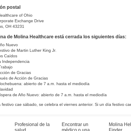
ión postal
ealthcare of Ohio
rporate Exchange Drive
s, OH 43231
ina de Molina Healthcare está cerrada los siguientes días:
Año Nuevo
estivo de Martin Luther King Jr.
os Caídos
la Independencia
Trabajo
cción de Gracias
pués de Acción de Gracias
ochebuena: abierto de 7 a.m. hasta el mediodía
Navidad
íspera de Año Nuevo: abierto de 7 a.m. hasta el mediodía
a festivo cae sábado, se celebra el viernes anterior. Si un día festivo c
Profesional de la
Encontrar un
Molina He
salud
médico o una
Finder