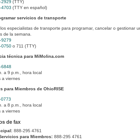
-2929
(TTY)
-4703
(TTY en español)
ogramar servicios de transporte
los especialistas de transporte para programar, cancelar o gestionar un
as de la semana.
-9279
-0750
o 711 (TTY)
cia técnica para MiMolina.com
-6848
. a 9 p.m., hora local
 a viernes
os para Miembros de OhioRISE
-0773
. a 8 p.m., hora local
 a viernes
s de fax
ncipal:
888-295 4761
Servicios para Miembros:
888-295 4761