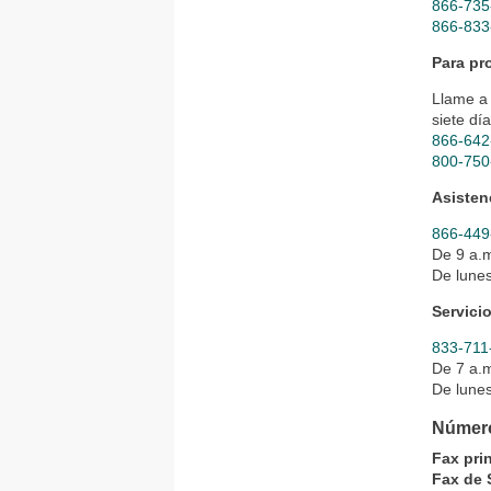
866-735
866-833
Para pr
Llame a 
siete dí
866-642
800-750
Asisten
866-449
De 9 a.m
De lunes
Servici
833-711
De 7 a.m
De lunes
Número
Fax pri
Fax de 