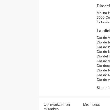
Direcc
Molina H
3000 Co
Columbu
La ofic
Día de 
Día de f
Día de l
Día de 
Día del 
Día de A
Día des
Día de N
Día de 
Día de v
Si un dí
Conviértase en
Miembros
miembro