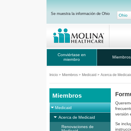
Se muestra la información de Ohio
Ohio
Conviértase en
Miembros
miembro
Inicio
>
Miembros
>
Medicaid
>
Acerca de Medica
Formu
Miembros
Queremos
Medicaid
frecuent
versión 
Acerca de Medicaid
Se inclu
Renovaciones de
instrucc
Medicaid