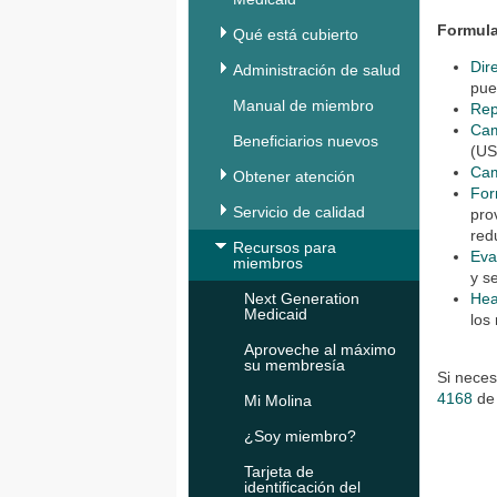
Formula
Qué está cubierto
Dir
Administración de salud
pue
Manual de miembro
Rep
Cam
Beneficiarios nuevos
(US
Cam
Obtener atención
For
Servicio de calidad
pro
red
Recursos para
Eva
miembros
y se
Next Generation
Hea
Medicaid
los
Aproveche al máximo
su membresía
Si neces
4168
de 
Mi Molina
¿Soy miembro?
Tarjeta de
identificación del