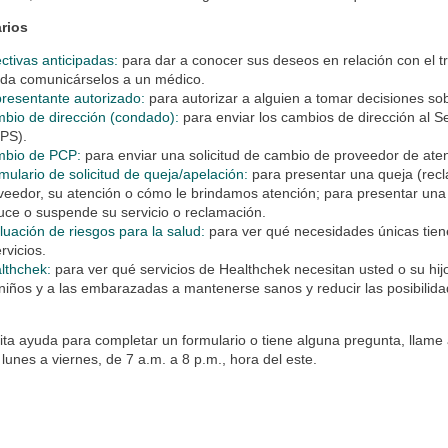
rios
ectivas anticipadas:
para dar a conocer sus deseos en relación con el 
da comunicárselos a un médico.
resentante autorizado:
para autorizar a alguien a tomar decisiones s
bio de dirección (condado):
para enviar los cambios de dirección al S
PS).
bio de PCP:
para enviar una solicitud de cambio de proveedor de ate
mulario de solicitud de queja/apelación:
para presentar una queja (rec
veedor, su atención o cómo le brindamos atención; para presentar una 
uce o suspende su servicio o reclamación.
luación de riesgos para la salud:
para ver qué necesidades únicas tien
rvicios.
lthchek:
para ver qué servicios de Healthchek necesitan usted o su hi
 niños y a las embarazadas a mantenerse sanos y reducir las posibili
ita ayuda para completar un formulario o tiene alguna pregunta, llame
lunes a viernes, de 7 a.m. a 8 p.m., hora del este.