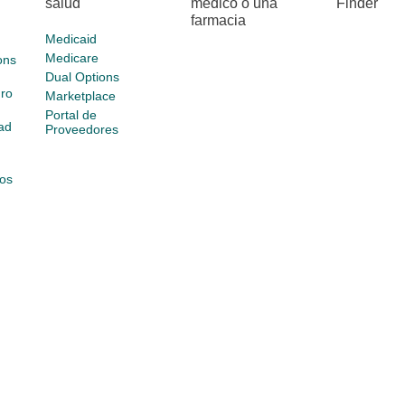
salud
médico o una
Finder
farmacia
Medicaid
Medicare
ons
Dual Options
ro
Marketplace
Portal de
ad
Proveedores
os