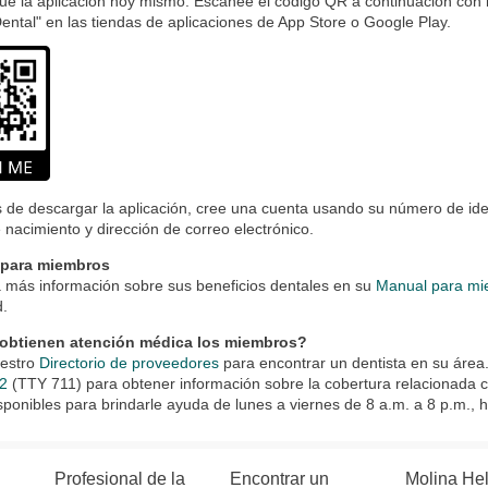
e la aplicación hoy mismo. Escanee el código QR a continuación con 
ental" en las tiendas de aplicaciones de App Store o Google Play.
de descargar la aplicación, cree una cuenta usando su número de iden
 nacimiento y dirección de correo electrónico.
 para miembros
 más información sobre sus beneficios dentales en su
Manual para m
d.
btienen atención médica los miembros?
uestro
Directorio de proveedores
para encontrar un dentista en su área
2
(TTY 711) para obtener información sobre la cobertura relacionada c
sponibles para brindarle ayuda de lunes a viernes de 8 a.m. a 8 p.m., h
Profesional de la
Encontrar un
Molina He