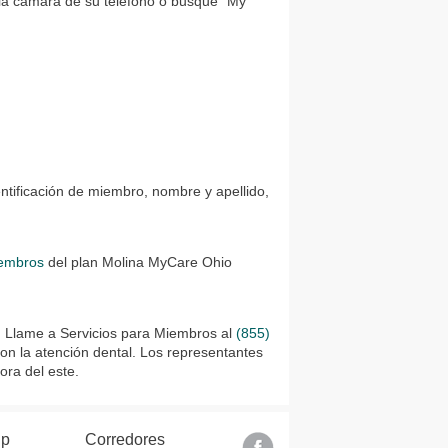
la cámara de su teléfono o busque "My
tificación de miembro, nombre y apellido,
iembros
del plan Molina MyCare Ohio
. Llame a Servicios para Miembros al
(855)
on la atención dental. Los representantes
ora del este.
lp
Corredores