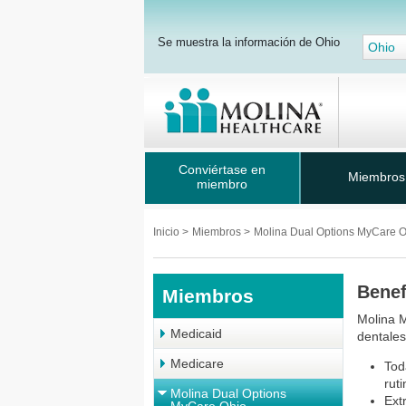
Se muestra la información de Ohio
Ohio
Conviértase en
Miembros
miembro
Inicio
>
Miembros
>
Molina Dual Options MyCare 
Benef
Miembros
Molina M
Medicaid
dentales
Medicare
Tod
rut
Molina Dual Options
Ext