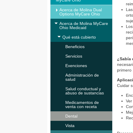
MyCare Ohio
rei
Las
Acerca de Molina Dual
Options MyCare Ohio
ort
suj
Acerca de Molina MyCare
Los
Ohio Medicaid
rec
Qué está cubierto
per
mes
Beneficios
Servicios
¿Sabía
necesari
Exenciones
primero 
Administración de
salud
Aplicac
Cuidar s
Salud conductual y
abuso de sustancias
Enc
Ver
Medicamentos de
venta con receta
Con
Mej
Dental
Rec
Vista