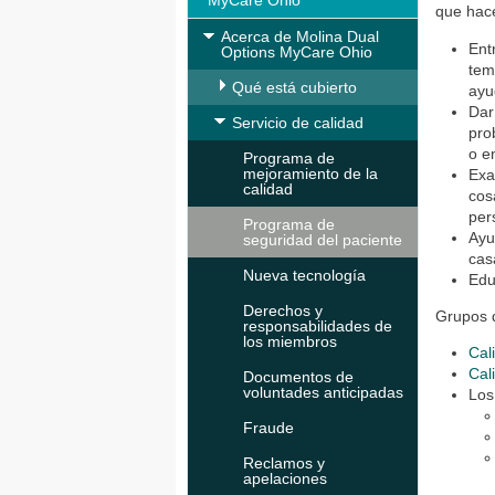
MyCare Ohio
que hac
Acerca de Molina Dual
Ent
Options MyCare Ohio
tem
Qué está cubierto
ayu
Dar
Servicio de calidad
pro
o e
Programa de
mejoramiento de la
Exa
calidad
cos
per
Programa de
Ayu
seguridad del paciente
cas
Nueva tecnología
Edu
Derechos y
Grupos q
responsabilidades de
los miembros
Cal
Cal
Documentos de
voluntades anticipadas
Los
Fraude
Reclamos y
apelaciones