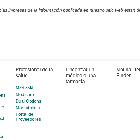
pias impresas de la información publicada en nuestro sitio web están dis
Profesional de la
Encontrar un
Molina He
salud
médico o una
Finder
farmacia
Medicaid
Medicare
ons
Dual Options
ro
Marketplace
Portal de
ad
Proveedores
os