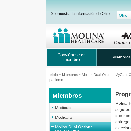
Se muestra la información de Ohio
Ohio
Conviértase en
Miembros
miembro
Inicio
>
Miembros
>
Molina Dual Options MyCare 
paciente
Progr
Miembros
Molina H
Medicaid
seguros
que nos 
Medicare
entrega
Molina Dual Options
eleccion