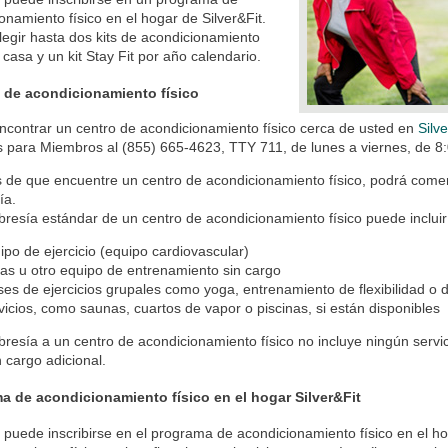
onamiento físico en el hogar de Silver&Fit.
egir hasta dos kits de acondicionamiento
n casa y un kit Stay Fit por año calendario.
 de acondicionamiento físico
contrar un centro de acondicionamiento físico cerca de usted en
Silv
s para Miembros al (855) 665-4623, TTY 711, de lunes a viernes, de 8:0
de que encuentre un centro de acondicionamiento físico, podrá comenza
ía.
esía estándar de un centro de acondicionamiento físico puede incluir
ipo de ejercicio (equipo cardiovascular)
as u otro equipo de entrenamiento sin cargo
ses de ejercicios grupales como yoga, entrenamiento de flexibilidad o d
vicios, como saunas, cuartos de vapor o piscinas, si están disponibles
esía a un centro de acondicionamiento físico no incluye ningún servi
 cargo adicional.
a de acondicionamiento físico en el hogar Silver&Fit
puede inscribirse en el programa de acondicionamiento físico en el hog