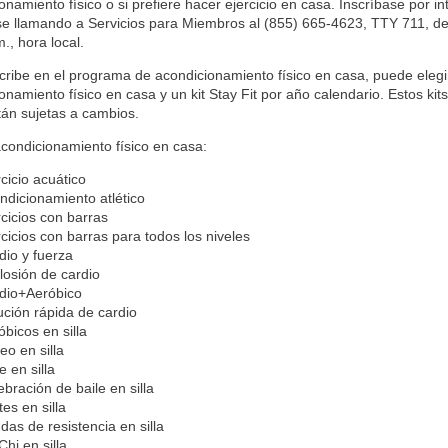
onamiento físico o si prefiere hacer ejercicio en casa. Inscríbase por i
rse llamando a Servicios para Miembros al (855) 665-4623, TTY 711, de 
m., hora local.
scribe en el programa de acondicionamiento físico en casa, puede elegir
onamiento físico en casa y un kit Stay Fit por año calendario. Estos kit
stán sujetas a cambios.
acondicionamiento físico en casa:
rcicio acuático
ndicionamiento atlético
rcicios con barras
rcicios con barras para todos los niveles
dio y fuerza
losión de cardio
dio+Aeróbico
ución rápida de cardio
óbicos en silla
eo en silla
e en silla
ebración de baile en silla
tes en silla
das de resistencia en silla
Chi en silla