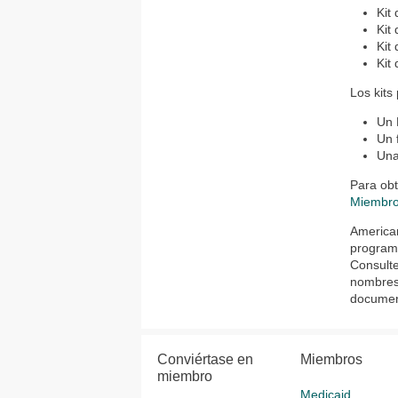
Kit
Kit
Kit
Kit
Los kits
Un
Un 
Una
Para obt
Miembr
American
programa
Consulte
nombres
document
Conviértase en
Miembros
miembro
Medicaid