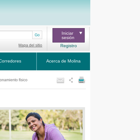
Iniciar
Go
sesión
Mapa del sitio
Registro
Corredores
Acerca de Molina
onamiento físico