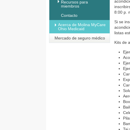
acondici
Recursos para
miembros
inscribi
8:00 p. 
Contacto
Si se in
Acerca de Molina MyCare
acondici
Ohio Medicaid
listas e
Mercado de seguro médico
Kits de 
Eje
Aco
Eje
Eje
Car
Exp
Car
Sol
Aer
Box
Bail
Cel
Pila
Ban
Tai 