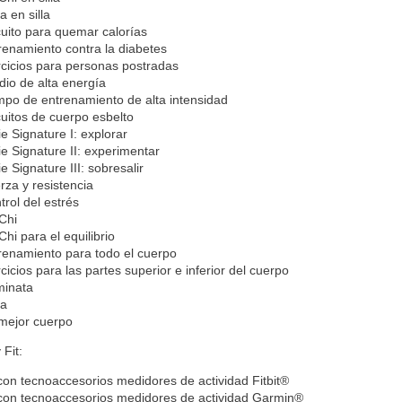
a en silla
cuito para quemar calorías
renamiento contra la diabetes
rcicios para personas postradas
dio de alta energía
po de entrenamiento de alta intensidad
cuitos de cuerpo esbelto
ie Signature I: explorar
ie Signature II: experimentar
ie Signature III: sobresalir
rza y resistencia
trol del estrés
 Chi
Chi para el equilibrio
renamiento para todo el cuerpo
rcicios para las partes superior e inferior del cuerpo
inata
ga
mejor cuerpo
 Fit:
 con tecnoaccesorios medidores de actividad Fitbit®
 con tecnoaccesorios medidores de actividad Garmin®