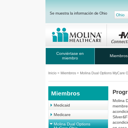
Se muestra la información de Ohio
Ohio
Conviértase en
Miembros
miembro
Inicio
>
Miembros
>
Molina Dual Options MyCare 
Progr
Miembros
Molina 
Medicaid
membresí
acondici
Medicare
Silver&F
acondici
Molina Dual Options
en casa,