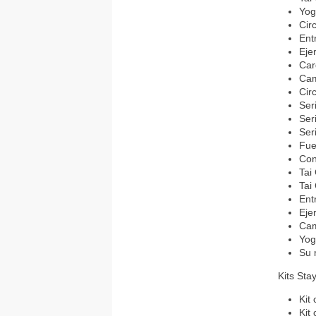
Yog
Cir
Ent
Eje
Car
Cam
Cir
Ser
Ser
Ser
Fue
Con
Tai
Tai 
Ent
Eje
Cam
Yo
Su 
Kits Stay
Kit
Kit