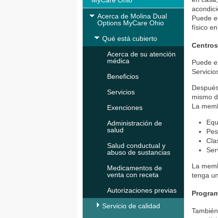
MyCare Ohio
acondici
Acerca de Molina Dual
Puede el
Options MyCare Ohio
físico e
Qué está cubierto
Centros
Acerca de su atención
médica
Puede en
Servicio
Beneficios
Después 
Servicios
mismo d
La membr
Exenciones
Equ
Administración de
salud
Pes
Cla
Salud conductual y
Ser
abuso de sustancias
La membr
Medicamentos de
venta con receta
tenga un
Autorizaciones previas
Program
Servicio de calidad
También 