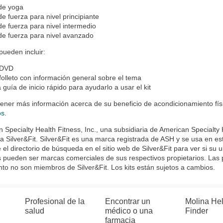
 de yoga
 de fuerza para nivel principiante
 de fuerza para nivel intermedio
 de fuerza para nivel avanzado
 pueden incluir:
 DVD
folleto con información general sobre el tema
 guía de inicio rápido para ayudarlo a usar el kit
ener más información acerca de su beneficio de acondicionamiento físi
os
.
 Specialty Health Fitness, Inc., una subsidiaria de American Specialty
 Silver&Fit. Silver&Fit es una marca registrada de ASH y se usa en e
 el directorio de búsqueda en el sitio web de Silver&Fit para ver si su 
 pueden ser marcas comerciales de sus respectivos propietarios. Las
o no son miembros de Silver&Fit. Los kits están sujetos a cambios.
Profesional de la
Encontrar un
Molina He
salud
médico o una
Finder
farmacia