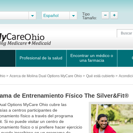
Tipo
Español
Tamaño:
Encontrar un médico o
Profesional de la salud
una farmacia
Ohio
>
Acerca de Molina Dual Options MyCare Ohio
>
Qué está cubierto
>
Acondici
ama de Entrenamiento Físico The Silver&Fit®
Dual Options MyCare Ohio cubre las
as a centros participantes de
onamiento físico a través del programa
it. Si no puede visitar un centro de
onamiento físico o si prefiere hacer ejercicio
 puede inscribirse en un programa de