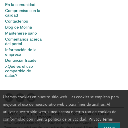
En la comunidad
Compromiso con la
calidad
Contáctenos
Blog de Molina
Mantenerse sano
Comentarios acerca
del portal
Información de la
empresa
Denunciar fraude
¿Qué es el uso
compartido de
datos?
Usamos cookies en nuestro sitio web. Las cookies se emplean para
mejorar el uso de nuestro sitio web y para fines de análisis. Al
utilizar nuestro sitio web, usted acepta nuestro uso de cookies de
H5280_23_001_MMPOHWebsite_2023 Aceptado última
actualización: 11/17/2025
conformidad con nuestra política de privacidad.
Privacy Terms
©2023 Molina Healthcare, Inc. Todos los derechos reservados.
Términos y condiciones de uso y privacidad del sitio web
|
Mapa del sitio