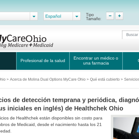
Tipo
Español
Tamaño:
Encontrar un médico o
Profesional de la salud
una farmacia
Ohio
>
Acerca de Molina Dual Options MyCare Ohio
>
Qué está cubierto
>
Servicio
cios de detección temprana y periódica, diagnó
us iniciales en inglés) de Healthchek Ohio
icios de Healthchek están disponibles sin costo para
bros de Medicaid, desde el nacimiento hasta los 21
 edad.