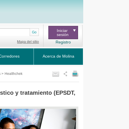
Iniciar
Go
sesión
Mapa del sitio
Registro
Corredores
Acerca de Molina
s
>
Healthchek
stico y tratamiento (EPSDT,