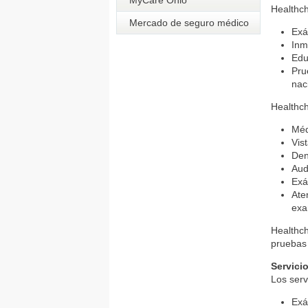
MyCare Ohio
Healthc
Mercado de seguro médico
Exá
Inm
Edu
Pru
nac
Healthch
Méd
Vis
Den
Aud
Exá
Ate
exa
Healthch
pruebas 
Servici
Los serv
Exá