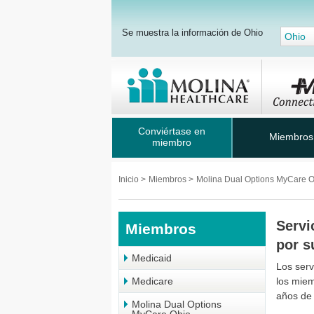
Se muestra la información de Ohio
Ohio
Conviértase en
Miembros
miembro
Inicio
>
Miembros
>
Molina Dual Options MyCare 
Servi
Miembros
por s
Medicaid
Los serv
Medicare
los miem
años de
Molina Dual Options