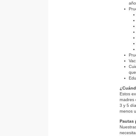
año
Pru
Pru
Vac
Cui
que
Edu
¿Cuándo
Estos ex
madres 
3 y 5 dí
menos u
Pautas 
Nuestras
necesita